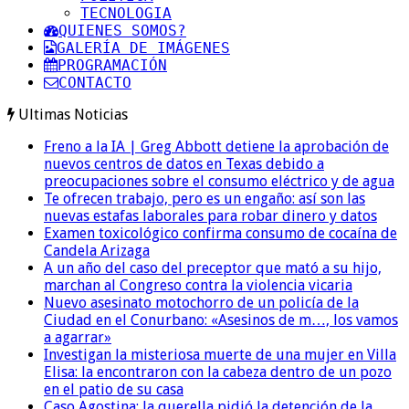
TECNOLOGIA
QUIENES SOMOS?
GALERÍA DE IMÁGENES
PROGRAMACIÓN
CONTACTO
Ultimas Noticias
Freno a la IA | Greg Abbott detiene la aprobación de
nuevos centros de datos en Texas debido a
preocupaciones sobre el consumo eléctrico y de agua
Te ofrecen trabajo, pero es un engaño: así son las
nuevas estafas laborales para robar dinero y datos
Examen toxicológico confirma consumo de cocaína de
Candela Arizaga
A un año del caso del preceptor que mató a su hijo,
marchan al Congreso contra la violencia vicaria
Nuevo asesinato motochorro de un policía de la
Ciudad en el Conurbano: «Asesinos de m…, los vamos
a agarrar»
Investigan la misteriosa muerte de una mujer en Villa
Elisa: la encontraron con la cabeza dentro de un pozo
en el patio de su casa
Caso Agostina: la querella pidió la detención de la