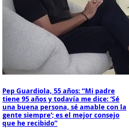
Pep Guardiola, 55 años: “Mi padre
tiene 95 años y todavía me dice: ‘Sé
una buena persona, sé amable con la
gente siempre’; es el mejor consejo
que he recibido”