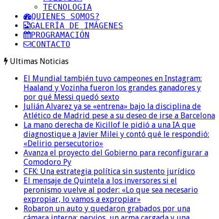
TECNOLOGIA
QUIENES SOMOS?
GALERÍA DE IMÁGENES
PROGRAMACIÓN
CONTACTO
Ultimas Noticias
El Mundial también tuvo campeones en Instagram:
Haaland y Vozinha fueron los grandes ganadores y
por qué Messi quedó sexto
Julián Alvarez ya se «entrena» bajo la disciplina de
Atlético de Madrid pese a su deseo de irse a Barcelona
La mano derecha de Kicillof le pidió a una IA que
diagnostique a Javier Milei y contó qué le respondió:
«Delirio persecutorio»
Avanza el proyecto del Gobierno para reconfigurar a
Comodoro Py
CFK: Una estrategia política sin sustento jurídico
El mensaje de Quintela a los inversores si el
peronismo vuelve al poder: «Lo que sea necesario
expropiar, lo vamos a expropiar»
Robaron un auto y quedaron grabados por una
cámara interna: nervios, un arma cargada y una