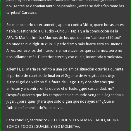
no? ¿Antes se debatían tanto los penales? ¿Antes se debatían tanto las
tarjetas? Caretas».
Sin mencionarlo directamente, apuntó contra Milito, quien horas antes
había cuestionado a Claudio «Chiqui» Tapia y a la conducción de la
AFA. Di María afirmó: «Muchos de los que quieren ‘cambiar el fútbol’
no pueden ni dirigir su club. El periodismo más fuerte está en Buenos
Aires, por eso los del interior siempre tuvimos que callarnos, pero no
nos callamos más. El interior crece, y eso duele, incomoda y molesta».
Además, Di María se refirió a una polémica situación ocurrida durante
el partido de cuartos de final en el Gigante de Arroyito. «Les dejo
algo: el gol de Veliz no fue fuera de juego. Hay dos cámaras que
enfocan y encontraron la que ve el offside, ¿qué casualidad, no?
Después quieren que los campeones del mundo vengan a Argentina a
jugar, ¿para qué? ¿Para que solo digan que nos ayudan? ¿Que el
fútbol está manchado?», sostuvo.
Para concluir, sentenció: «EL FÚTBOL NO ESTÁ MANCHADO, AHORA
SOMOS TODOS IGUALES, Y ESO MOLESTA».