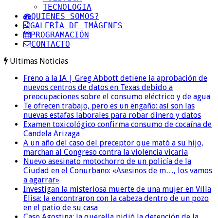
TECNOLOGIA
QUIENES SOMOS?
GALERÍA DE IMÁGENES
PROGRAMACIÓN
CONTACTO
Ultimas Noticias
Freno a la IA | Greg Abbott detiene la aprobación de
nuevos centros de datos en Texas debido a
preocupaciones sobre el consumo eléctrico y de agua
Te ofrecen trabajo, pero es un engaño: así son las
nuevas estafas laborales para robar dinero y datos
Examen toxicológico confirma consumo de cocaína de
Candela Arizaga
A un año del caso del preceptor que mató a su hijo,
marchan al Congreso contra la violencia vicaria
Nuevo asesinato motochorro de un policía de la
Ciudad en el Conurbano: «Asesinos de m…, los vamos
a agarrar»
Investigan la misteriosa muerte de una mujer en Villa
Elisa: la encontraron con la cabeza dentro de un pozo
en el patio de su casa
Caso Agostina: la querella pidió la detención de la