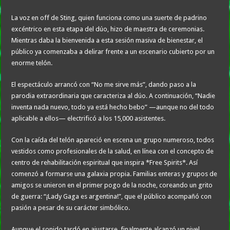
La voz en off de Sting, quien funciona como una suerte de padrino
excéntrico en esta etapa del dúo, hizo de maestra de ceremonias.
Mientras daba la bienvenida a esta sesión masiva de bienestar, el
público ya comenzaba a delirar frente a un escenario cubierto por un
enorme telón.
El espectáculo arrancó con “No me sirve más”, dando paso a la
parodia extraordinaria que caracteriza al dúo. A continuación, “Nadie
inventa nada nuevo, todo ya está hecho bebo” —aunque no del todo
aplicable a ellos— electrificó a los 15,000 asistentes.
Con la caída del telón apareció en escena un grupo numeroso, todos
vestidos como profesionales de la salud, en línea con el concepto de
centro de rehabilitación espiritual que inspira *Free Spirits*. Así
comenzó a formarse una galaxia propia. Familias enteras y grupos de
amigos se unieron en el primer pogo de la noche, coreando un grito
de guerra: “¡Lady Gaga es argentina!”, que el público acompañó con
pasión a pesar de su carácter simbólico.
Aunque el sonido tardó en ajustarse, finalmente alcanzó un nivel