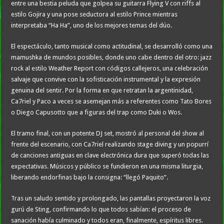
entre una bestia peluda que golpea su guitarra Flying V con riffs al
estilo Gojira y una pose seductora al estilo Prince mientras
interpretaba “Ha Ha”, uno de los mejores temas del dúo.
El espectáculo, tanto musical como actitudinal, se desarrolló como una
mamushka de mundos posibles, donde uno cabe dentro del otro: jazz
rock al estilo Weather Report con códigos callejeros, una celebración
salvaje que convive con la sofisticación instrumental y la expresión
genuina del sentir. Por la forma en que retratan la argentinidad,
Ca7riel y Paco a veces se asemejan más a referentes como Tato Bores
o Diego Capusotto que a figuras del trap como Duki o Wos.
El tramo final, con un potente DJ set, mostró al personal del show al
frente del escenario, con Ca7riel realizando stage diving y un popurrí
de canciones antiguas en clave electrónica dura que superó todas las
expectativas. Músicos y público se fundieron en una misma liturgia,
liberando endorfinas bajo la consigna: “llegó Paquito”.
Tras un saludo sentido y prolongado, las pantallas proyectaron la voz
gurú de Sting, confirmando lo que todos sabían: el proceso de
sanación había culminado y todos eran, finalmente, espíritus libres.