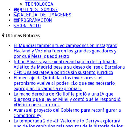
TECNOLOGIA
QUIENES SOMOS?
GALERÍA DE IMÁGENES
PROGRAMACIÓN
CONTACTO
Ultimas Noticias
El Mundial también tuvo campeones en Instagram:
Haaland y Vozinha fueron los grandes ganadores y
por qué Messi quedó sexto
Julián Alvarez ya se «entrena» bajo la disciplina de
Atlético de Madrid pese a su deseo de irse a Barcelona
CFK: Una estrategia política sin sustento jurídico
El mensaje de Quintela a los inversores si el
peronismo vuelve al poder: «Lo que sea necesario
expropiar, lo vamos a expropiar»
La mano derecha de Kicillof le pidió a una IA que
diagnostique a Javier Milei y contó qué le respondió:
«Delirio persecutorio»
Avanza el proyecto del Gobierno para reconfigurar a
Comodoro Py
La temporada 2 de «It: Welcome to Derry» explorará
uno de los capítulos más oscuros de la historia de los